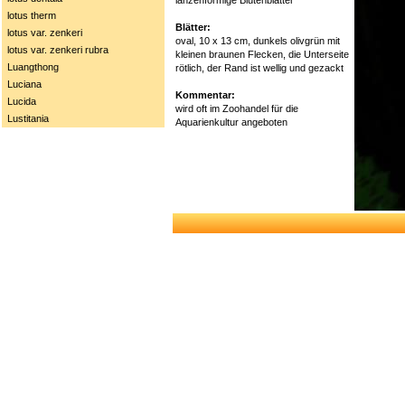
lotus therm
Blätter:
lotus var. zenkeri
oval, 10 x 13 cm, dunkels olivgrün mit
lotus var. zenkeri rubra
kleinen braunen Flecken, die Unterseite
Luangthong
rötlich, der Rand ist wellig und gezackt
Luciana
Kommentar:
Lucida
wird oft im Zoohandel für die
Lustitania
Aquarienkultur angeboten