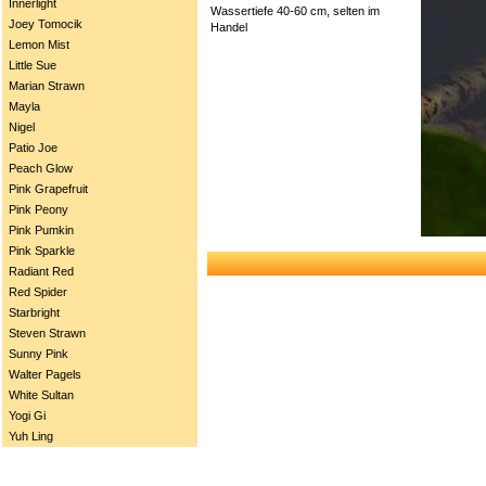
Innerlight
Wassertiefe 40-60 cm, selten im
Joey Tomocik
Handel
Lemon Mist
Little Sue
Marian Strawn
Mayla
Nigel
Patio Joe
Peach Glow
Pink Grapefruit
Pink Peony
Pink Pumkin
Pink Sparkle
Radiant Red
Red Spider
Starbright
Steven Strawn
Sunny Pink
Walter Pagels
White Sultan
Yogi Gi
Yuh Ling