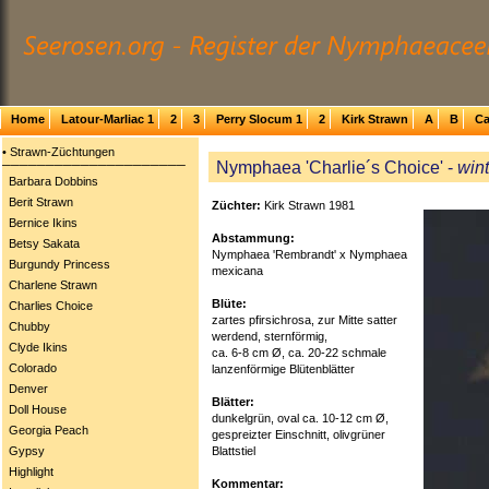
Home
Latour-Marliac 1
2
3
Perry Slocum 1
2
Kirk Strawn
A
B
Ca
• Strawn-Züchtungen
Nymphaea 'Charlie´s Choice' -
wint
─────────────────────
Barbara Dobbins
Berit Strawn
Züchter:
Kirk Strawn 1981
Bernice Ikins
Abstammung:
Betsy Sakata
Nymphaea 'Rembrandt' x Nymphaea
Burgundy Princess
mexicana
Charlene Strawn
Blüte:
Charlies Choice
zartes pfirsichrosa, zur Mitte satter
Chubby
werdend, sternförmig,
Clyde Ikins
ca. 6-8 cm Ø, ca. 20-22 schmale
Colorado
lanzenförmige Blütenblätter
Denver
Blätter:
Doll House
dunkelgrün, oval ca. 10-12 cm Ø,
Georgia Peach
gespreizter Einschnitt, olivgrüner
Blattstiel
Gypsy
Highlight
Kommentar: