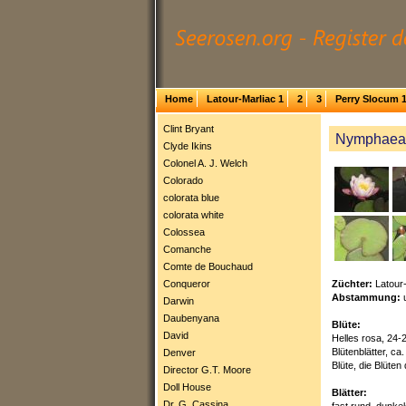
Home
Latour-Marliac 1
2
3
Perry Slocum 
Clint Bryant
Nymphaea 
Clyde Ikins
Colonel A. J. Welch
Colorado
colorata blue
colorata white
Colossea
Comanche
Comte de Bouchaud
Züchter:
Latour
Conqueror
Abstammung:
Darwin
Daubenyana
Blüte:
David
Helles rosa, 24-2
Blütenblätter, c
Denver
Blüte, die Blüten
Director G.T. Moore
Doll House
Blätter:
Dr. G. Cassina
fast rund, dunkel