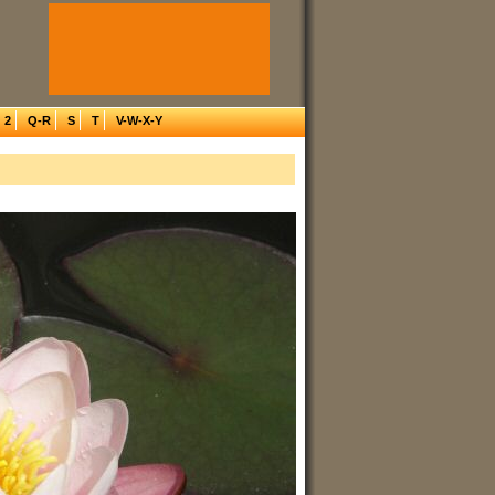
2
Q-R
S
T
V-W-X-Y