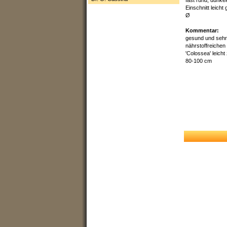
Einschnitt leicht
Ø
Kommentar:
gesund und sehr
nährstoffreiche
'Colossea' leich
80-100 cm