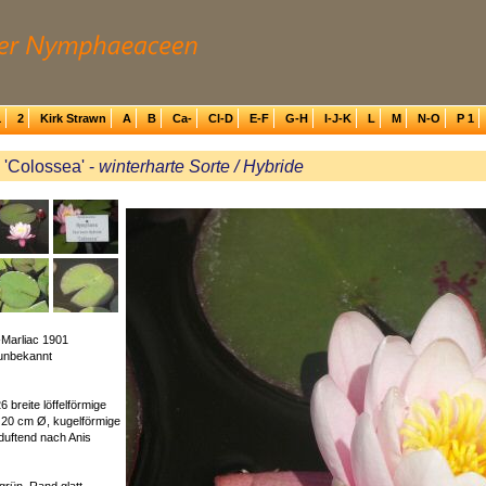
1
2
Kirk Strawn
A
B
Ca-
Cl-D
E-F
G-H
I-J-K
L
M
N-O
P 1
'Colossea' -
winterharte Sorte / Hybride
-Marliac 1901
unbekannt
6 breite löffelförmige
a. 20 cm Ø, kugelförmige
 duftend nach Anis
grün, Rand glatt,